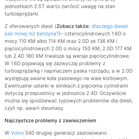
jednostkach 2.5T warto zwrócić uwagę na stan
turbosprężarki.
Z oferowanych diesli (
Zobacz także:
dlaczego diesel
pali mniej niż benzyna?
)– czterocylindrowych 1.6D o
mocy 110 KM albo 114 KM oraz 2.0D ze 136 KM i
pięciocylindrowych 2.0D o mocy 150 KM, 2.0D 177 KM
lub 2.4D 180 KM trwalsze są wersje pięciocylindrowe.
W 1.6D pojawiają się zazwyczaj problemy z
turbosprężarką i napinaczem paska rozrządu, a w 2.0D
występują awarie koła pasowego na wale korbowym.
Ewentualne usterki w silnikach z pięcioma cylindrami
dotyczą przepustnicy w jednostce 2.4D. Oczywiście
można się spodziewać typowych problemów dla diesli,
czyli np. awarii dwumasy.
Najczęstsze problemy z zawieszeniem
W
Volvo
S40 drugiej generacji zastosowano