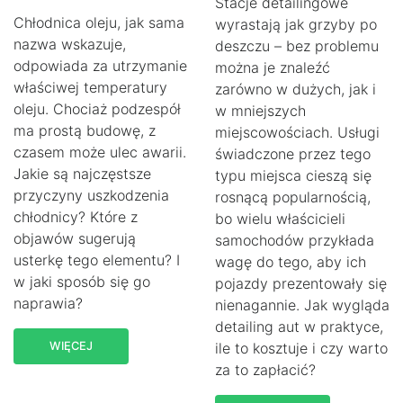
Stacje detailingowe
Chłodnica oleju, jak sama
wyrastają jak grzyby po
nazwa wskazuje,
deszczu – bez problemu
odpowiada za utrzymanie
można je znaleźć
właściwej temperatury
zarówno w dużych, jak i
oleju. Chociaż podzespół
w mniejszych
ma prostą budowę, z
miejscowościach. Usługi
czasem może ulec awarii.
świadczone przez tego
Jakie są najczęstsze
typu miejsca cieszą się
przyczyny uszkodzenia
rosnącą popularnością,
chłodnicy? Które z
bo wielu właścicieli
objawów sugerują
samochodów przykłada
usterkę tego elementu? I
wagę do tego, aby ich
w jaki sposób się go
pojazdy prezentowały się
naprawia?
nienagannie. Jak wygląda
detailing aut w praktyce,
WIĘCEJ
ile to kosztuje i czy warto
za to zapłacić?