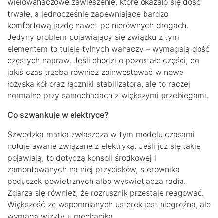
wielowahaczowe zawieszenie, które okazało się dość
trwałe, a jednocześnie zapewniające bardzo
komfortową jazdę nawet po nierównych drogach.
Jedyny problem pojawiający się związku z tym
elementem to tuleje tylnych wahaczy – wymagają dość
częstych napraw. Jeśli chodzi o pozostałe części, co
jakiś czas trzeba również zainwestować w nowe
łożyska kół oraz łączniki stabilizatora, ale to raczej
normalne przy samochodach z większymi przebiegami.
Co szwankuje w elektryce?
Szwedzka marka zwłaszcza w tym modelu czasami
notuje awarie związane z elektryką. Jeśli już się takie
pojawiają, to dotyczą konsoli środkowej i
zamontowanych na niej przycisków, sterownika
poduszek powietrznych albo wyświetlacza radia.
Zdarza się również, że rozrusznik przestaje reagować.
Większość ze wspomnianych usterek jest niegroźna, ale
wymaga wizyty u mechanika.