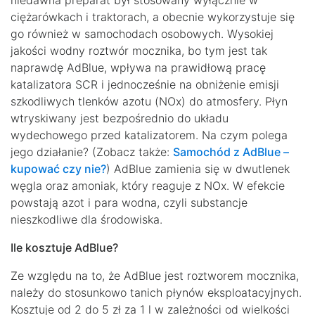
niedawna preparat był stosowany wyłącznie w
ciężarówkach i traktorach, a obecnie wykorzystuje się
go również w samochodach osobowych. Wysokiej
jakości wodny roztwór mocznika, bo tym jest tak
naprawdę AdBlue, wpływa na prawidłową pracę
katalizatora SCR i jednocześnie na obniżenie emisji
szkodliwych tlenków azotu (NOx) do atmosfery. Płyn
wtryskiwany jest bezpośrednio do układu
wydechowego przed katalizatorem. Na czym polega
jego działanie? (Zobacz także:
Samochód z AdBlue –
kupować czy nie?
) AdBlue zamienia się w dwutlenek
węgla oraz amoniak, który reaguje z NOx. W efekcie
powstają azot i para wodna, czyli substancje
nieszkodliwe dla środowiska.
Ile kosztuje AdBlue?
Ze względu na to, że AdBlue jest roztworem mocznika,
należy do stosunkowo tanich płynów eksploatacyjnych.
Kosztuje od 2 do 5 zł za 1 l w zależności od wielkości