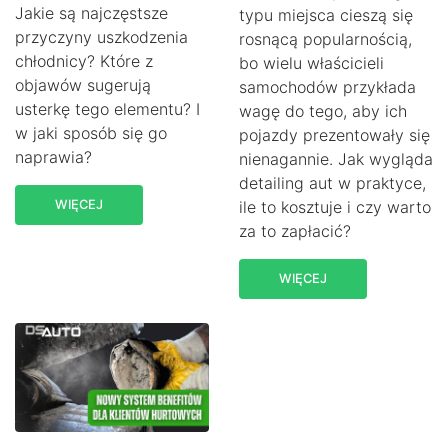
Jakie są najczęstsze
typu miejsca cieszą się
przyczyny uszkodzenia
rosnącą popularnością,
chłodnicy? Które z
bo wielu właścicieli
objawów sugerują
samochodów przykłada
usterkę tego elementu? I
wagę do tego, aby ich
w jaki sposób się go
pojazdy prezentowały się
naprawia?
nienagannie. Jak wygląda
detailing aut w praktyce,
WIĘCEJ
ile to kosztuje i czy warto
za to zapłacić?
WIĘCEJ