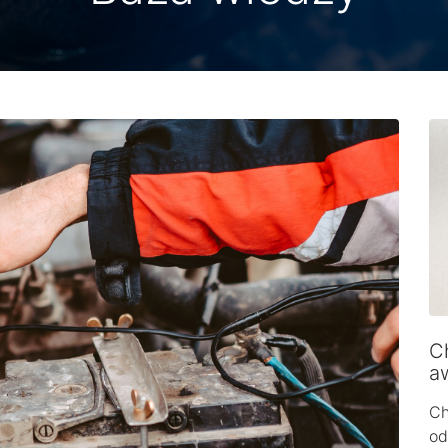
Ch
a
Ch
od