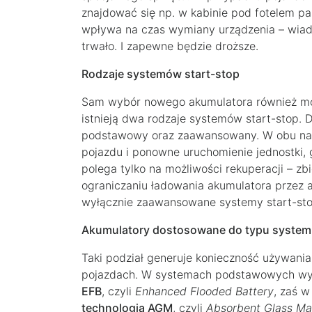
znajdować się np. w kabinie pod fotelem pa
wpływa na czas wymiany urządzenia – wiado
trwało. I zapewne będzie droższe.
Rodzaje systemów start-stop
Sam wybór nowego akumulatora również moż
istnieją dwa rodzaje systemów start-stop. Dz
podstawowy oraz zaawansowany. W obu nas
pojazdu i ponowne uruchomienie jednostki,
polega tylko na możliwości rekuperacji – zb
ograniczaniu ładowania akumulatora przez a
wyłącznie zaawansowane systemy start-stop,
Akumulatory dostosowane do typu systemu
Taki podział generuje konieczność używan
pojazdach. W systemach podstawowych wyk
EFB
, czyli
Enhanced Flooded Battery
, zaś 
technologią AGM
, czyli
Absorbent Glass Ma