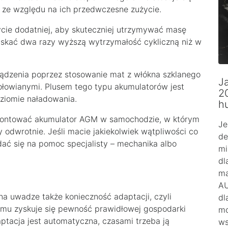
 ze względu na ich przedwczesne zużycie.
cie dodatniej, aby skuteczniej utrzymywać masę
yskać dwa razy wyższą wytrzymałość cykliczną niż w
ądzenia poprzez stosowanie mat z włókna szklanego
Ja
ołowianymi. Plusem tego typu akumulatorów jest
2
oziomie naładowania.
h
amontować akumulator AGM w samochodzie, w którym
Je
 odwrotnie. Jeśli macie jakiekolwiek wątpliwości co
de
zdać się na pomoc specjalisty – mechanika albo
mi
dl
ma
AU
a uwadze także konieczność adaptacji, czyli
dl
emu zyskuje się pewność prawidłowej gospodarki
mo
tacja jest automatyczna, czasami trzeba ją
ws