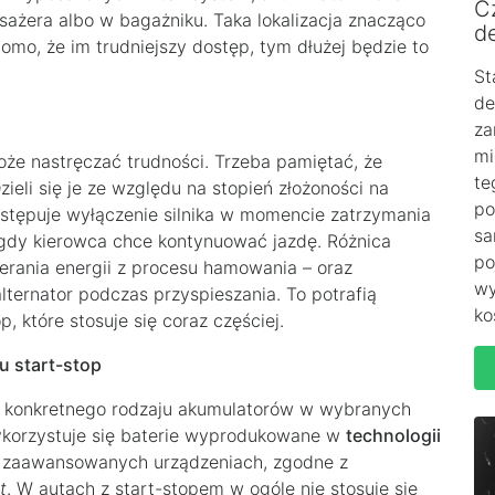
C
sażera albo w bagażniku. Taka lokalizacja znacząco
de
mo, że im trudniejszy dostęp, tym dłużej będzie to
St
de
za
mi
e nastręczać trudności. Trzeba pamiętać, że
te
ieli się je ze względu na stopień złożoności na
po
tępuje wyłączenie silnika w momencie zatrzymania
sa
 gdy kierowca chce kontynuować jazdę. Różnica
po
ierania energii z procesu hamowania – oraz
wy
lternator podczas przyspieszania. To potrafią
ko
 które stosuje się coraz częściej.
 start-stop
ia konkretnego rodzaju akumulatorów w wybranych
orzystuje się baterie wyprodukowane w
technologii
w zaawansowanych urządzeniach, zgodne z
t
. W autach z start-stopem w ogóle nie stosuje się