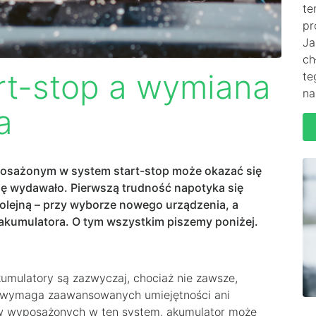
te
pr
Ja
ch
rt-stop a wymiana
te
na
a
sażonym w system start-stop może okazać się
ię wydawało. Pierwszą trudność napotyka się
, kolejną – przy wyborze nowego urządzenia, a
akumulatora. O tym wszystkim piszemy poniżej.
umulatory są zazwyczaj, chociaż nie zawsze,
e wymaga zaawansowanych umiejętności ani
w wyposażonych w ten system, akumulator może