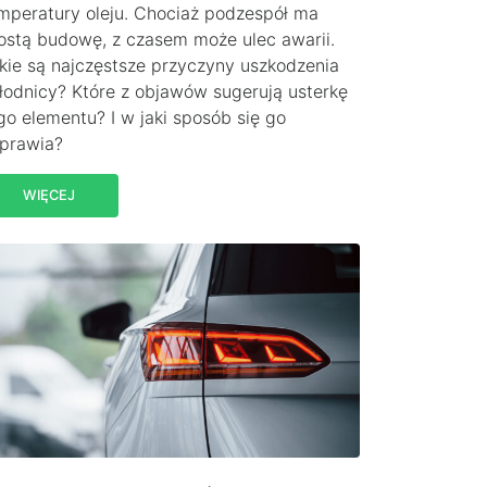
mperatury oleju. Chociaż podzespół ma
ostą budowę, z czasem może ulec awarii.
kie są najczęstsze przyczyny uszkodzenia
łodnicy? Które z objawów sugerują usterkę
go elementu? I w jaki sposób się go
prawia?
WIĘCEJ