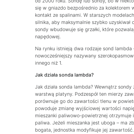
od 2000 roku. Sondę lub sondy, bo w niektó
się w gniazdo bezpośrednio za kolektorem 
kontakt ze spalinami. W starszych modelach 
silnika, aby maksymalnie szybko uzyskiwał
sondy wbudowuje się grzałki, które pozwala
napędowej.
Na rynku istnieją dwa rodzaje sond lambda
nowocześniejszy nazywany szerokopasmową,
innego niż 1.
Jak działa sonda lambda?
Jak działa sonda lambda? Wewnątrz sondy
warstwą platyny. Podzespół ten mierzy zawar
porównuje go do zawartości tlenu w powietrz
powoduje zmianę wyjściowej wartości napię
mieszanki paliwowo-powietrznej otrzymuje i
paliwa. Jeżeli mieszanka jest uboga – ma z
bogata, jednostka modyfikuje jej zawarto