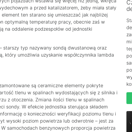
rych pojazdach wstawia się więcej niż jedną, wkręca
C
wydechowym a przed katalizatorem, żeby miała stały
de
element ten starano się umieszczać jak najbliżej
St
 on optymalną temperaturę pracy, obecnie zaś w
de
ją na oddalenie podzespołów od jednostki
za
mi
 – starszy typ nazywany sondą dwustanową oraz
te
 który umożliwia uzyskanie współczynnika lambda
po
sa
po
wy
ko
 zamontowane są ceramiczne elementy pokryte
tość tlenu w spalinach wydostających się z silnika i
u z otoczenia. Zmiana ilości tlenu w spalinach
ci sondy. W efekcie jednostka sterująca składem
nformację o konieczności weryfikacji poziomu tlenu i
byt wysoki poziom powietrza lub odwrotnie – jest za
ść. W samochodach benzynowych proporcja powietrza