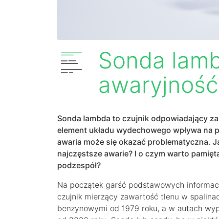
Sonda lambd
awaryjność
Sonda lambda to czujnik odpowiadający za 
element układu wydechowego wpływa na pr
awaria może się okazać problematyczna. Ja
najczęstsze awarie? I o czym warto pamięta
podzespół?
Na początek garść podstawowych informacj
czujnik mierzący zawartość tlenu w spalina
benzynowymi od 1979 roku, a w autach wyp