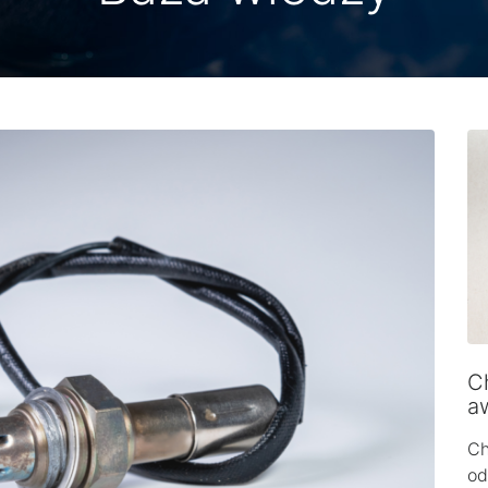
Ch
a
Ch
od