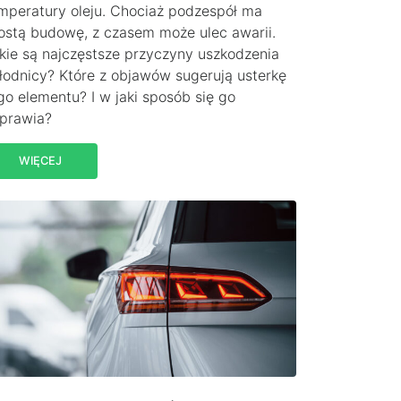
mperatury oleju. Chociaż podzespół ma
ostą budowę, z czasem może ulec awarii.
kie są najczęstsze przyczyny uszkodzenia
łodnicy? Które z objawów sugerują usterkę
go elementu? I w jaki sposób się go
prawia?
WIĘCEJ