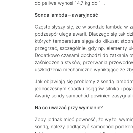
do paliwa wynosi 14,7 kg do 1 l.
Sonda lambda – awaryjność
Często słyszy się, że w sondzie lambda w z
podzespół ulega awarii. Dlaczego się tak dz
których temperatura sięga do kilkuset stop
przegrzać, szczególnie, gdy np. elementy u
Dodatkowo czasami dochodzi do zatkania ot
zaśniedzenia styków, przerwania przewodów a
uszkodzenia mechaniczne wynikające ze zb
Jak objawiają się problemy z sondą lambda
jednoczesnym spadku osiągów silnika i poj
Awarię sondy samochód powinien zasygnalizo
Na co uważać przy wymianie?
Żeby jednak mieć pewność, że wyżej wymie
sondą, należy podłączyć samochód pod komp