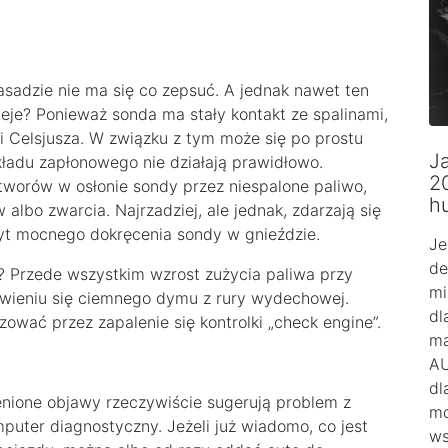
asadzie nie ma się co zepsuć. A jednak nawet ten
ieje? Ponieważ sonda ma stały kontakt ze spalinami,
ni Celsjusza. W związku z tym może się po prostu
Ja
kładu zapłonowego nie działają prawidłowo.
2
worów w osłonie sondy przez niespalone paliwo,
h
lbo zwarcia. Najrzadziej, ale jednak, zdarzają się
yt mocnego dokręcenia sondy w gnieździe.
Je
de
? Przede wszystkim wzrost zużycia paliwa przy
mi
awieniu się ciemnego dymu z rury wydechowej.
dl
wać przez zapalenie się kontrolki „check engine”.
ma
AU
dl
nione objawy rzeczywiście sugerują problem z
mo
uter diagnostyczny. Jeżeli już wiadomo, co jest
ws