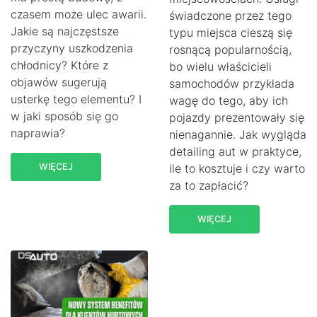
czasem może ulec awarii.
świadczone przez tego
Jakie są najczęstsze
typu miejsca cieszą się
przyczyny uszkodzenia
rosnącą popularnością,
chłodnicy? Które z
bo wielu właścicieli
objawów sugerują
samochodów przykłada
usterkę tego elementu? I
wagę do tego, aby ich
w jaki sposób się go
pojazdy prezentowały się
naprawia?
nienagannie. Jak wygląda
detailing aut w praktyce,
WIĘCEJ
ile to kosztuje i czy warto
za to zapłacić?
WIĘCEJ