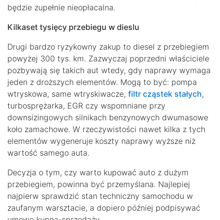
będzie zupełnie nieopłacalna.
Kilkaset tysięcy przebiegu w dieslu
Drugi bardzo ryzykowny zakup to diesel z przebiegiem
powyżej 300 tys. km. Zazwyczaj poprzedni właściciele
pozbywają się takich aut wtedy, gdy naprawy wymaga
jeden z droższych elementów. Mogą to być: pompa
wtryskowa, same wtryskiwacze,
filtr cząstek stałych
,
turbosprężarka, EGR czy wspomniane przy
downsizingowych silnikach benzynowych dwumasowe
koło zamachowe. W rzeczywistości nawet kilka z tych
elementów wygeneruje koszty naprawy wyższe niż
wartość samego auta.
Decyzja o tym, czy warto kupować auto z dużym
przebiegiem, powinna być przemyślana. Najlepiej
najpierw sprawdzić stan techniczny samochodu w
zaufanym warsztacie, a dopiero później podpisywać
umowę kupna-sprzedaży.