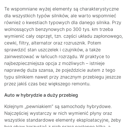
Te wspomniane wyżej elementy są charakterystyczne
dla wszystkich typów silników, ale warto wspomnieć
również o kwestiach typowych dla danego silnika. Przy
wolnossących benzynowych po 300 tys. km trzeba
wymienić cały osprzęt, tzn. części układu zapłonowego,
cewki, filtry, alternator oraz rozrusznik. Potem
sprawdzić stan uszczelek i czujników, a także
zainwestować w łańcuch rozrządu. W praktyce to
najbezpieczniejsza opcja z możliwych – istnieje
naprawdę duża szansa, że pojeździcie autem z tego
typu silnikiem nawet przy znacznym przebiegu jeszcze
przez jakiś czas bez większego remontu.
Auto w hybrydzie a duży przebieg
Kolejnym „pewniakiem” są samochody hybrydowe.
Najczęściej wystarczy w nich wymienić płyny oraz
wszystkie standardowe elementy eksploatacyjne, żeby
bez obaw korzystać z nich przez następne kilka, a