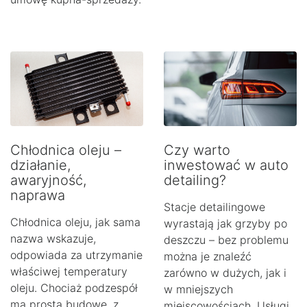
Chłodnica oleju –
Czy warto
działanie,
inwestować w auto
awaryjność,
detailing?
naprawa
Stacje detailingowe
Chłodnica oleju, jak sama
wyrastają jak grzyby po
nazwa wskazuje,
deszczu – bez problemu
odpowiada za utrzymanie
można je znaleźć
właściwej temperatury
zarówno w dużych, jak i
oleju. Chociaż podzespół
w mniejszych
ma prostą budowę, z
miejscowościach. Usługi