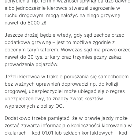
uchybienia, np. termin ważności upłynął bardzo dawno
albo jednocześnie kierowca stwarzał zagrożenie w
ruchu drogowym, mogą nałożyć na niego grzywnę
nawet do 5000 zł!
Jeszcze drożej będzie wtedy, gdy sąd zechce orzec
dodatkową grzywnę – jest to możliwe zgodnie z
obecnym taryfikatorem. Wówczas sąd ma prawo orzec
nawet do 30 tys. zł kary oraz trzymiesięczny zakaz
prowadzenia pojazdów.
Jeżeli kierowca w trakcie poruszania się samochodem
bez ważnych uprawnień doprowadzi np. do kolizji
drogowej, ubezpieczyciel może ubiegać się o regres
ubezpieczeniowy, to znaczy zwrot kosztów
wypłaconych z polisy OC.
Dodatkowo trzeba pamiętać, że w prawie jazdy może
zostać zawarta informacja o konieczności kierowania w
okularach – kod 01.01 lub szkłach kontaktowych – kod