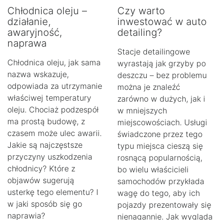
Chłodnica oleju –
Czy warto
działanie,
inwestować w auto
awaryjność,
detailing?
naprawa
Stacje detailingowe
Chłodnica oleju, jak sama
wyrastają jak grzyby po
nazwa wskazuje,
deszczu – bez problemu
odpowiada za utrzymanie
można je znaleźć
właściwej temperatury
zarówno w dużych, jak i
oleju. Chociaż podzespół
w mniejszych
ma prostą budowę, z
miejscowościach. Usługi
czasem może ulec awarii.
świadczone przez tego
Jakie są najczęstsze
typu miejsca cieszą się
przyczyny uszkodzenia
rosnącą popularnością,
chłodnicy? Które z
bo wielu właścicieli
objawów sugerują
samochodów przykłada
usterkę tego elementu? I
wagę do tego, aby ich
w jaki sposób się go
pojazdy prezentowały się
naprawia?
nienagannie. Jak wygląda