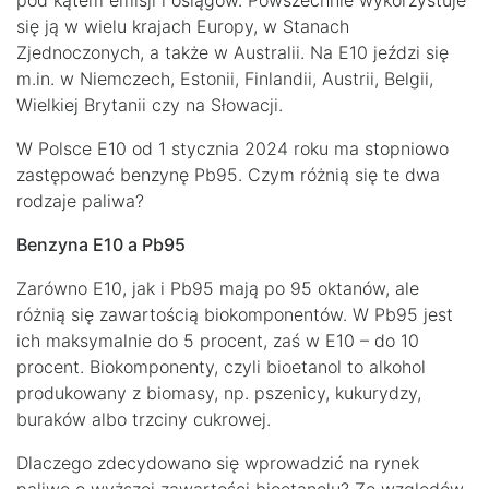
pod kątem emisji i osiągów. Powszechnie wykorzystuje
się ją w wielu krajach Europy, w Stanach
Zjednoczonych, a także w Australii. Na E10 jeździ się
m.in. w Niemczech, Estonii, Finlandii, Austrii, Belgii,
Wielkiej Brytanii czy na Słowacji.
W Polsce E10 od 1 stycznia 2024 roku ma stopniowo
zastępować benzynę Pb95. Czym różnią się te dwa
rodzaje paliwa?
Benzyna E10 a Pb95
Zarówno E10, jak i Pb95 mają po 95 oktanów, ale
różnią się zawartością biokomponentów. W Pb95 jest
ich maksymalnie do 5 procent, zaś w E10 – do 10
procent. Biokomponenty, czyli bioetanol to alkohol
produkowany z biomasy, np. pszenicy, kukurydzy,
buraków albo trzciny cukrowej.
Dlaczego zdecydowano się wprowadzić na rynek