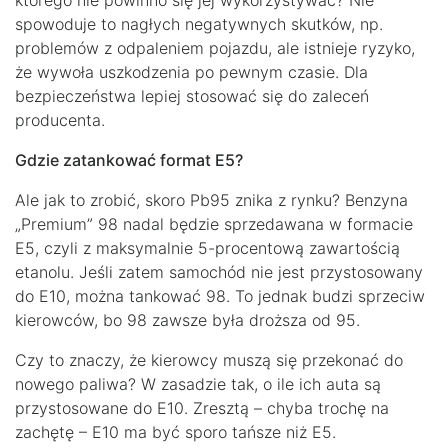
którego nie powinno się jej wykorzystywać? Nie
spowoduje to nagłych negatywnych skutków, np.
problemów z odpaleniem pojazdu, ale istnieje ryzyko,
że wywoła uszkodzenia po pewnym czasie. Dla
bezpieczeństwa lepiej stosować się do zaleceń
producenta.
Gdzie zatankować format E5?
Ale jak to zrobić, skoro Pb95 znika z rynku? Benzyna
„Premium” 98 nadal będzie sprzedawana w formacie
E5, czyli z maksymalnie 5-procentową zawartością
etanolu. Jeśli zatem samochód nie jest przystosowany
do E10, można tankować 98. To jednak budzi sprzeciw
kierowców, bo 98 zawsze była droższa od 95.
Czy to znaczy, że kierowcy muszą się przekonać do
nowego paliwa? W zasadzie tak, o ile ich auta są
przystosowane do E10. Zresztą – chyba trochę na
zachętę – E10 ma być sporo tańsze niż E5.