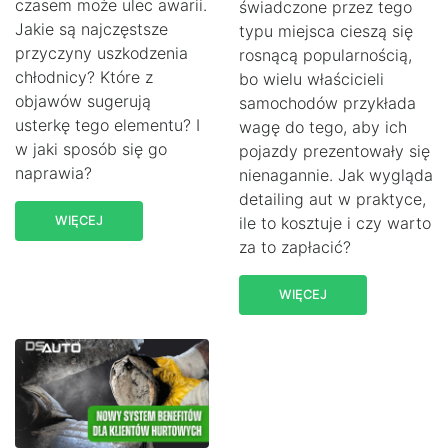
czasem może ulec awarii.
świadczone przez tego
Jakie są najczęstsze
typu miejsca cieszą się
przyczyny uszkodzenia
rosnącą popularnością,
chłodnicy? Które z
bo wielu właścicieli
objawów sugerują
samochodów przykłada
usterkę tego elementu? I
wagę do tego, aby ich
w jaki sposób się go
pojazdy prezentowały się
naprawia?
nienagannie. Jak wygląda
detailing aut w praktyce,
WIĘCEJ
ile to kosztuje i czy warto
za to zapłacić?
WIĘCEJ