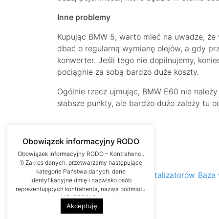
Inne problemy
Kupując BMW 5, warto mieć na uwadze, że 
dbać o regularną wymianę olejów, a gdy pr
konwerter. Jeśli tego nie dopilnujemy, koni
pociągnie za sobą bardzo duże koszty.
Ogólnie rzecz ujmując, BMW E60 nie należ
słabsze punkty, ale bardzo dużo zależy tu od
Obowiązek informacyjny RODO
Obowiązek informacyjny RODO – Kontrahenci.
1) Zakres danych: przetwarzamy następujące
kategorie Państwa danych: dane
O firmie
Cennik
Baza katalizatorów
Baza 
identyfikacyjne (imię i nazwisko osób
RODO
reprezentujących kontrahenta, nazwa podmiotu
gospodarczego, NIP, REGON), dane kontaktowe
Akceptuję
(numer telefonu, adres poczty elektronicznej)
oraz korespondencyjne (adres siedziby