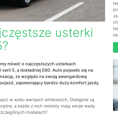
te
pr
Ja
ch
jczęstsze usterki
te
na
5?
emy mówić o najczęstszych usterkach
ii 5, a dokładniej E60. Auto pojawiło się na
ensację, ze względu na swoją awangardową
y pojazd, zapewniający bardzo duży komfort jazdy,
upić w wielu wersjach silnikowych. Dostępne są
rężne, a każde z nich niestety mają swoje wady.
szczególnych modelach?