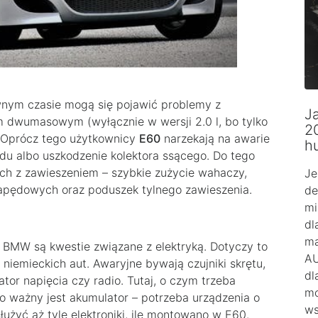
ewnym czasie mogą się pojawić problemy z
Ja
m dwumasowym (wyłącznie w wersji 2.0 l, bo tylko
2
. Oprócz tego użytkownicy
E60
narzekają na awarie
h
ądu albo uszkodzenie kolektora ssącego. Do tego
h z zawieszeniem – szybkie zużycie wahaczy,
Je
 napędowych oraz poduszek tylnego zawieszenia.
de
mi
dl
ma
MW są kwestie związane z elektryką. Dotyczy to
AU
h niemieckich aut. Awaryjne bywają czujniki skrętu,
dl
or napięcia czy radio. Tutaj, o czym trzeba
mo
o ważny jest akumulator – potrzeba urządzenia o
ws
łużyć aż tyle elektroniki, ile montowano w E60.