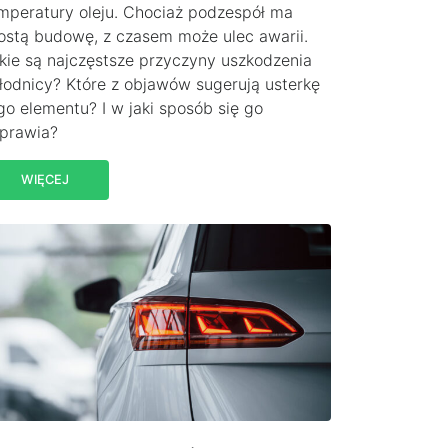
mperatury oleju. Chociaż podzespół ma
ostą budowę, z czasem może ulec awarii.
kie są najczęstsze przyczyny uszkodzenia
łodnicy? Które z objawów sugerują usterkę
go elementu? I w jaki sposób się go
prawia?
WIĘCEJ