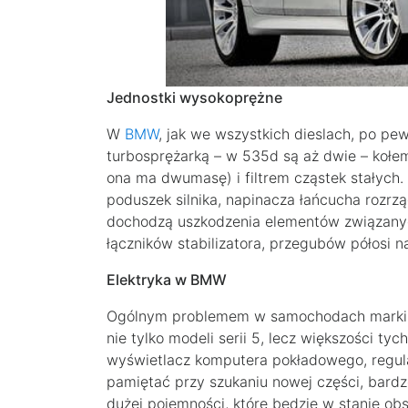
Jednostki wysokoprężne
W
BMW
, jak we wszystkich dieslach, po p
turbosprężarką – w 535d są aż dwie – kołe
ona ma dwumasę) i filtrem cząstek stałych
poduszek silnika, napinacza łańcucha rozrz
dochodzą uszkodzenia elementów związanyc
łączników stabilizatora, przegubów półosi
Elektryka w BMW
Ogólnym problemem w samochodach marki B
nie tylko modeli serii 5, lecz większości tyc
wyświetlacz komputera pokładowego, regulat
pamiętać przy szukaniu nowej części, bardz
dużej pojemności, które będzie w stanie obs