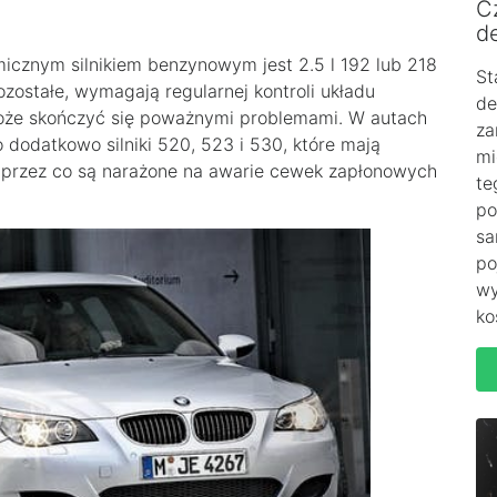
C
de
cznym silnikiem benzynowym jest 2.5 l 192 lub 218
St
ozostałe, wymagają regularnej kontroli układu
de
może skończyć się poważnymi problemami. W autach
za
odatkowo silniki 520, 523 i 530, które mają
mi
 przez co są narażone na awarie cewek zapłonowych
te
po
sa
po
wy
ko