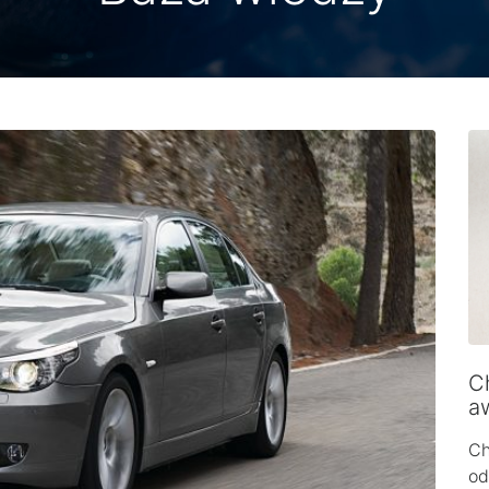
Ch
a
Ch
od