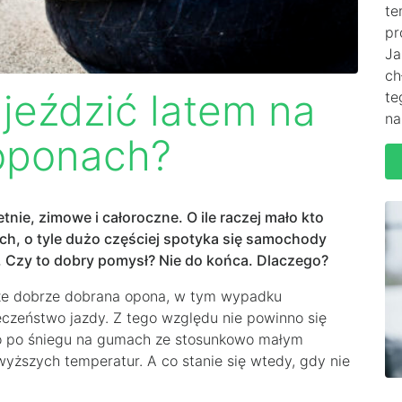
te
pr
Ja
ch
jeździć latem na
te
na
oponach?
tnie, zimowe i całoroczne. O ile raczej mało kto
ach, o tyle dużo częściej spotyka się samochody
. Czy to dobry pomysł? Nie do końca. Dlaczego?
że dobrze dobrana opona, w tym wypadku
czeństwo jazdy. Z tego względu nie powinno się
bo po śniegu na gumach ze stosunkowo małym
wyższych temperatur. A co stanie się wtedy, gdy nie