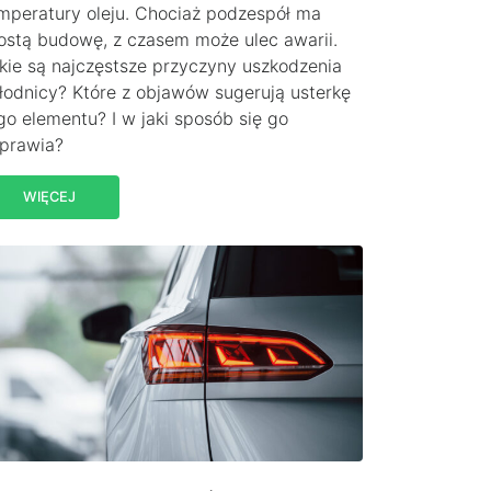
mperatury oleju. Chociaż podzespół ma
ostą budowę, z czasem może ulec awarii.
kie są najczęstsze przyczyny uszkodzenia
łodnicy? Które z objawów sugerują usterkę
go elementu? I w jaki sposób się go
prawia?
WIĘCEJ