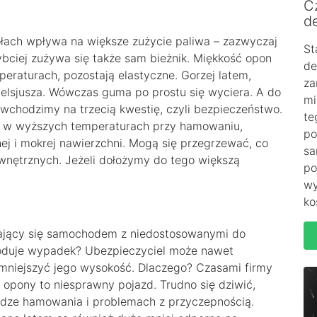
C
de
ołach wpływa na większe zużycie paliwa – zazwyczaj
St
ybciej zużywa się także sam bieżnik. Miękkość opon
de
eraturach, pozostają elastyczne. Gorzej latem,
za
Celsjusza. Wówczas guma po prostu się wyciera. A do
mi
wchodzimy na trzecią kwestię, czyli bezpieczeństwo.
te
bie w wyższych temperaturach przy hamowaniu,
po
ej i mokrej nawierzchni. Mogą się przegrzewać, co
sa
nętrznych. Jeżeli dołożymy do tego większą
po
wy
ko
zający się samochodem z niedostosowanymi do
duje wypadek? Ubezpieczyciel może nawet
niejszyć jego wysokość. Dlaczego? Czasami firmy
opony to niesprawny pojazd. Trudno się dziwić,
odze hamowania i problemach z przyczepnością.