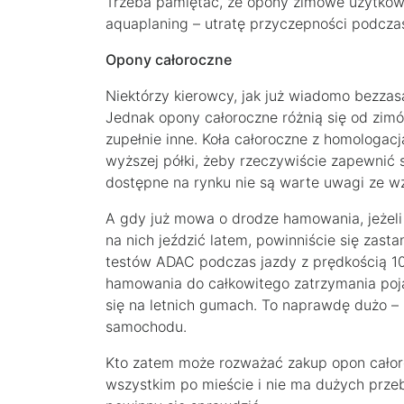
Trzeba pamiętać, że opony zimowe użytkow
aquaplaning – utratę przyczepności podcza
Opony całoroczne
Niektórzy kierowcy, jak już wiadomo bezzas
Jednak opony całoroczne różnią się od zimó
zupełnie inne. Koła całoroczne z homologacją
wyższej półki, żeby rzeczywiście zapewnić 
dostępne na rynku nie są warte uwagi ze w
A gdy już mowa o drodze hamowania, jeżeli 
na nich jeździć latem, powinniście się zas
testów ADAC podczas jazdy z prędkością 
hamowania do całkowitego zatrzymania poja
się na letnich gumach. To naprawdę dużo – 
samochodu.
Kto zatem może rozważać zakup opon całoro
wszystkim po mieście i nie ma dużych prz