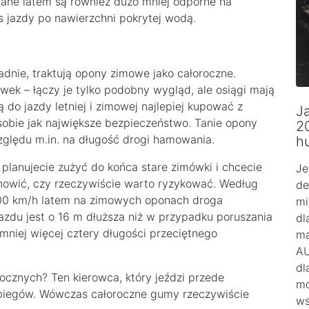
ane latem są również dużo mniej odporne na
s jazdy po nawierzchni pokrytej wodą.
adnie, traktują opony zimowe jako całoroczne.
wek – łączy je tylko podobny wygląd, ale osiągi mają
 do jazdy letniej i zimowej najlepiej kupować z
Ja
sobie jak największe bezpieczeństwo. Tanie opony
2
zględu m.in. na długość drogi hamowania.
h
planujecie zużyć do końca stare zimówki i chcecie
Je
tanowić, czy rzeczywiście warto ryzykować. Według
de
100 km/h latem na zimowych oponach droga
mi
zdu jest o 16 m dłuższa niż w przypadku poruszania
dl
mniej więcej cztery długości przeciętnego
ma
AU
dl
cznych? Ten kierowca, który jeździ przede
mo
ebiegów. Wówczas całoroczne gumy rzeczywiście
ws