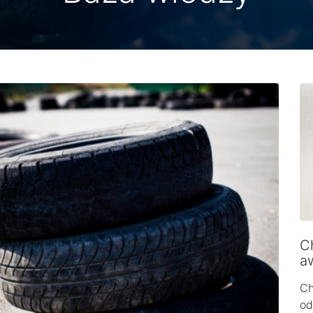
Ch
a
Ch
od