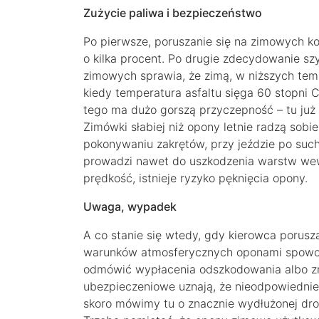
Zużycie paliwa i bezpieczeństwo
Po pierwsze, poruszanie się na zimowych k
o kilka procent. Po drugie zdecydowanie sz
zimowych sprawia, że zimą, w niższych temp
kiedy temperatura asfaltu sięga 60 stopni 
tego ma dużo gorszą przyczepność – tu już 
Zimówki słabiej niż opony letnie radzą so
pokonywaniu zakrętów, przy jeździe po such
prowadzi nawet do uszkodzenia warstw wew
prędkość, istnieje ryzyko pęknięcia opony.
Uwaga, wypadek
A co stanie się wtedy, gdy kierowca porus
warunków atmosferycznych oponami spowo
odmówić wypłacenia odszkodowania albo zm
ubezpieczeniowe uznają, że nieodpowiednie 
skoro mówimy tu o znacznie wydłużonej dr