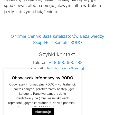
spodziewać albo na biegu jałowym, albo w trakcie
jazdy z dużym obciążeniem.
O firmie
Cennik
Baza katalizatorów
Baza wiedzy
Skup
Hurt
Kontakt
RODO
Szybki kontakt:
Telefon:
+48 600 600 188
e-mail:
dsautospzoo@wp.pl
Obowiązek informacyjny RODO
Obowiązek informacyjny RODO – Kontrahenci.
1) Zakres danych: przetwarzamy następujące
kategorie Państwa danych: dane
identyfikacyjne (imię i nazwisko osób
reprezentujących kontrahenta, nazwa podmiotu
gospodarczego, NIP, REGON), dane kontaktowe
Akceptuję
(numer telefonu, adres poczty elektronicznej)