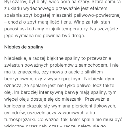
Był czarny, był biały, więc pora na szary. Szara chmura
z układu wydechowego przeważnie jest efektem
spalania zbyt bogatej mieszanki paliwowo-powietrznej
– chodzi o zbyt małą ilość tlenu. Winę za taki stan
ponosi uszkodzony czujnik temperatury. Na szczęście
jego wymiana nie powinna być droga.
Niebieskie spaliny
Niebieskie, a raczej błękitne spaliny to przeważnie
zwiastun poważnych problemów z samochodem. I nie
ma tu znaczenia, czy mowa o aucie z silnikiem
benzynowym, czy z wysokoprężnym. Niebieski dym
oznacza, że spalane jest nie tylko paliwo, lecz także
olej. Im bardziej intensywną barwę mają spaliny, tym
więcej oleju dostaje się do mieszanki. Przeważnie
konieczna okazuje się wymiana pierścieni tłokowych,
cylindrów, uszczelniaczy zaworowych albo
turbosprężarki. Co ważne, taki kolor spalin nie musi być
widoczny przez cały czas – raczej należy się go