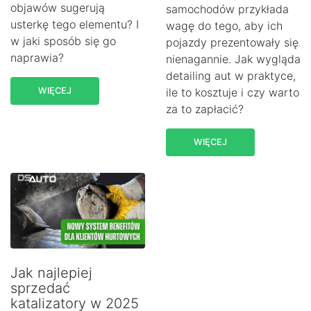
objawów sugerują
samochodów przykłada
usterkę tego elementu? I
wagę do tego, aby ich
w jaki sposób się go
pojazdy prezentowały się
naprawia?
nienagannie. Jak wygląda
detailing aut w praktyce,
WIĘCEJ
ile to kosztuje i czy warto
za to zapłacić?
WIĘCEJ
Jak najlepiej
sprzedać
katalizatory w 2025