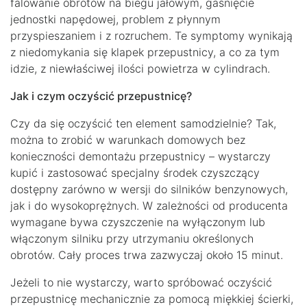
falowanie obrotów na biegu jałowym, gaśnięcie
jednostki napędowej, problem z płynnym
przyspieszaniem i z rozruchem. Te symptomy wynikają
z niedomykania się klapek przepustnicy, a co za tym
idzie, z niewłaściwej ilości powietrza w cylindrach.
Jak i czym oczyścić przepustnicę?
Czy da się oczyścić ten element samodzielnie? Tak,
można to zrobić w warunkach domowych bez
konieczności demontażu przepustnicy – wystarczy
kupić i zastosować specjalny środek czyszczący
dostępny zarówno w wersji do silników benzynowych,
jak i do wysokoprężnych. W zależności od producenta
wymagane bywa czyszczenie na wyłączonym lub
włączonym silniku przy utrzymaniu określonych
obrotów. Cały proces trwa zazwyczaj około 15 minut.
Jeżeli to nie wystarczy, warto spróbować oczyścić
przepustnicę mechanicznie za pomocą miękkiej ścierki,