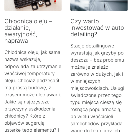
Chłodnica oleju –
Czy warto
działanie,
inwestować w auto
awaryjność,
detailing?
naprawa
Stacje detailingowe
Chłodnica oleju, jak sama
wyrastają jak grzyby po
nazwa wskazuje,
deszczu – bez problemu
odpowiada za utrzymanie
można je znaleźć
właściwej temperatury
zarówno w dużych, jak i
oleju. Chociaż podzespół
w mniejszych
ma prostą budowę, z
miejscowościach. Usługi
czasem może ulec awarii.
świadczone przez tego
Jakie są najczęstsze
typu miejsca cieszą się
przyczyny uszkodzenia
rosnącą popularnością,
chłodnicy? Które z
bo wielu właścicieli
objawów sugerują
samochodów przykłada
usterkę tego elementu? I
wagę do tego, aby ich