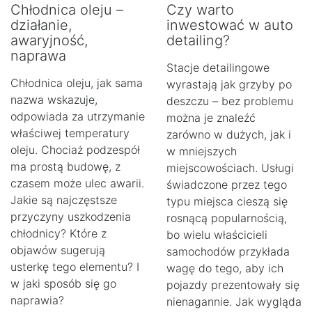
Chłodnica oleju –
Czy warto
działanie,
inwestować w auto
awaryjność,
detailing?
naprawa
Stacje detailingowe
Chłodnica oleju, jak sama
wyrastają jak grzyby po
nazwa wskazuje,
deszczu – bez problemu
odpowiada za utrzymanie
można je znaleźć
właściwej temperatury
zarówno w dużych, jak i
oleju. Chociaż podzespół
w mniejszych
ma prostą budowę, z
miejscowościach. Usługi
czasem może ulec awarii.
świadczone przez tego
Jakie są najczęstsze
typu miejsca cieszą się
przyczyny uszkodzenia
rosnącą popularnością,
chłodnicy? Które z
bo wielu właścicieli
objawów sugerują
samochodów przykłada
usterkę tego elementu? I
wagę do tego, aby ich
w jaki sposób się go
pojazdy prezentowały się
naprawia?
nienagannie. Jak wygląda