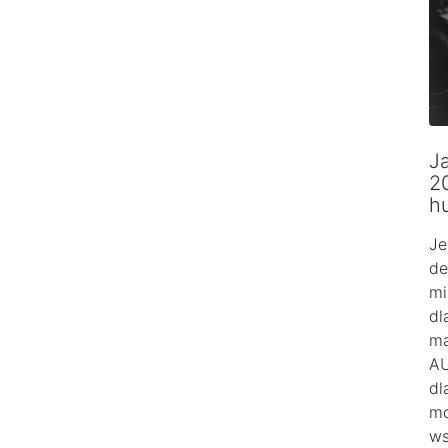
Ja
2
h
Je
de
mi
dl
ma
AU
dl
mo
ws