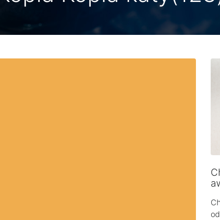
Ch
a
Ch
od