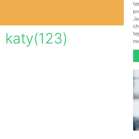
te
pr
Ja
ch
 katy(123)
te
na