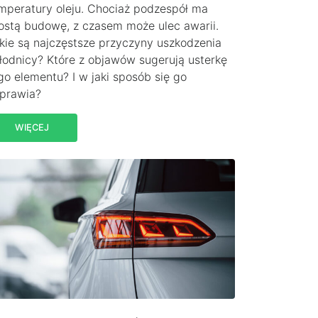
mperatury oleju. Chociaż podzespół ma
ostą budowę, z czasem może ulec awarii.
kie są najczęstsze przyczyny uszkodzenia
łodnicy? Które z objawów sugerują usterkę
go elementu? I w jaki sposób się go
prawia?
WIĘCEJ