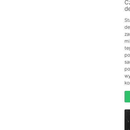
C
de
St
de
za
mi
te
po
sa
po
wy
ko