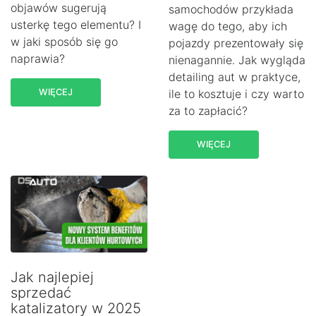
objawów sugerują
samochodów przykłada
usterkę tego elementu? I
wagę do tego, aby ich
w jaki sposób się go
pojazdy prezentowały się
naprawia?
nienagannie. Jak wygląda
detailing aut w praktyce,
WIĘCEJ
ile to kosztuje i czy warto
za to zapłacić?
WIĘCEJ
Jak najlepiej
sprzedać
katalizatory w 2025