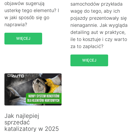
objawów sugerują
samochodów przykłada
usterkę tego elementu? I
wagę do tego, aby ich
w jaki sposób się go
pojazdy prezentowały się
naprawia?
nienagannie. Jak wygląda
detailing aut w praktyce,
WIĘCEJ
ile to kosztuje i czy warto
za to zapłacić?
WIĘCEJ
Jak najlepiej
sprzedać
katalizatory w 2025